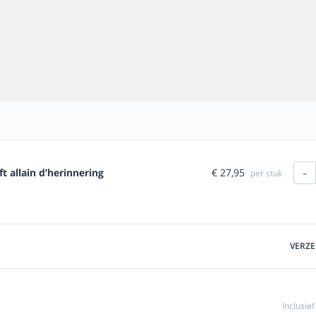
-
€ 27,95
ft allain d’herinnering
per stuk
VERZ
Inclusie