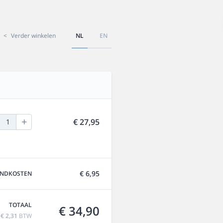
<
Verder winkelen
NL
EN
+
€ 27,95
1
€ 6,95
ENDKOSTEN
TOTAAL
€ 34,90
f
€ 2,31
BTW